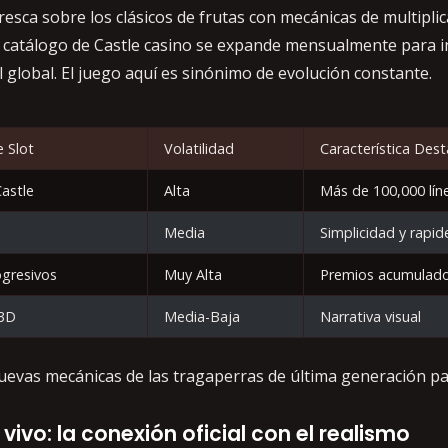
fresca sobre los clásicos de frutas con mecánicas de multi
l catálogo de Castle casino se expande mensualmente para i
el global. El juego aquí es sinónimo de evolución constante.
 Slot
Volatilidad
Característica Des
astle
Alta
Más de 100,000 lín
Media
Simplicidad y rapid
ogresivos
Muy Alta
Premios acumulad
 3D
Media-Baja
Narrativa visual
uevas mecánicas de las tragaperras de última generación par
vivo: la conexión oficial con el realismo