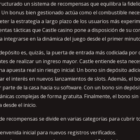
ructurado un sistema de recompensas que equilibra la fideli
. Un bonus bien gestionado actúa como el combustible neces
ter la estrategia a largo plazo de los usuarios más experi
entas tácticas que Castle casino pone a disposición de su 
 integrarse en la dinámica del juego desde el primer minuto
epósito es, quizás, la puerta de entrada más codiciada por 
tes de realizar un ingreso mayor. Castle entiende esta nec
na apuesta real sin riesgo inicial. Un bono sin depósito ad
zar el interés en nuevos lanzamientos de slots. Además, el
 parte de la casa hacia su software. Con un bono sin depósito
nicas complejas de forma gratuita. Finalmente, el bono sin 
 desde el inicio.
e recompensas se divide en varias categorías para cubrir tod
envenida inicial para nuevos registros verificados.