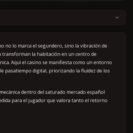
o no lo marca el segundero, sino la vibración de
ña transforman la habitación en un centro de
cnica. Aquí el casino se manifiesta como un entorno
pasatiempo digital, priorizando la fluidez de los
a mecánica dentro del saturado mercado español
dida para el jugador que valora tanto el retorno