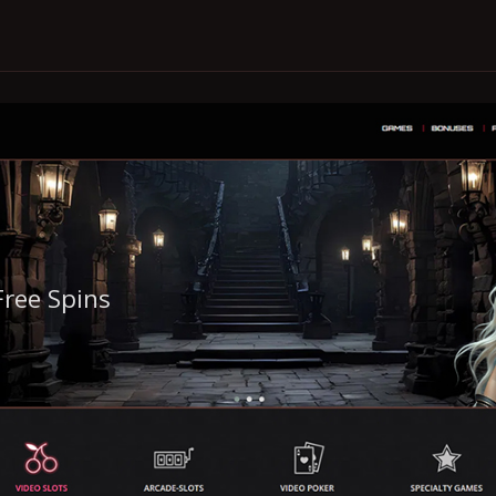
ree Spins