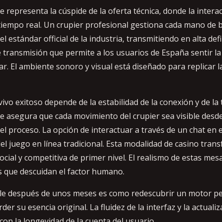
ve representa la cúspide de la oferta técnica, donde la inter
iempo real. Un crupier profesional gestiona cada mano de bl
l estándar official de la industria, transmitiendo en alta defi
 transmisión que permite a los usuarios de España sentir la
ar. El ambiente sonoro y visual está diseñado para replicar l
ivo exitoso depende de la estabilidad de la conexión y de la 
e asegura que cada movimiento del crupier sea visible desde
el proceso. La opción de interactuar a través de un chat en
el juego en línea tradicional. Esta modalidad de casino tra
ocial y competitiva de primer nivel. El realismo de estas mesa
 que descuidan el factor humano.
tle después de unos meses es como redescubrir un motor p
rder su esencia original. La fluidez de la interfaz y la actua
on la longevidad de la cuenta del usuario.