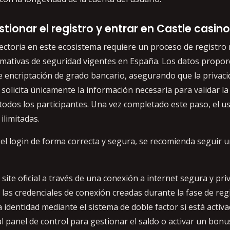
ionar el registro y entrar en Castle casino
ayectoria en este ecosistema requiere un proceso de registro
rmativas de seguridad vigentes en España. Los datos propor
 encriptación de grado bancario, asegurando que la privacid
 solicita únicamente la información necesaria para validar l
todos los participantes. Una vez completado este paso, el u
ilimitadas.
 el login de forma correcta y segura, se recomienda seguir u
 site oficial a través de una conexión a internet segura y pri
 las credenciales de conexión creadas durante la fase de regi
la identidad mediante el sistema de doble factor si está activa
al panel de control para gestionar el saldo o activar un bonu