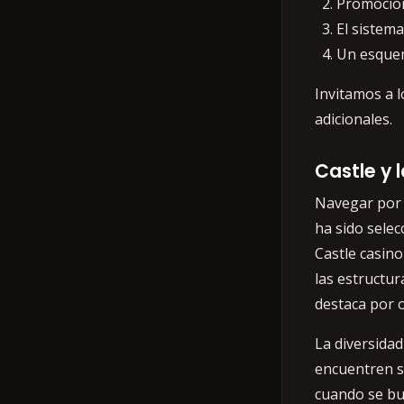
Promocion
El sistem
Un esquem
Invitamos a l
adicionales.
Castle y 
Navegar por l
ha sido sele
Castle casino
las estructur
destaca por o
La diversida
encuentren su
cuando se bus